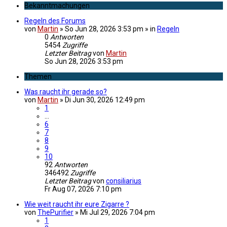
Bekanntmachungen
Regeln des Forums
von
Martin
»
So Jun 28, 2026 3:53 pm
» in
Regeln
0
Antworten
5454
Zugriffe
Letzter Beitrag
von
Martin
So Jun 28, 2026 3:53 pm
Themen
Was raucht ihr gerade so?
von
Martin
»
Di Jun 30, 2026 12:49 pm
1
…
6
7
8
9
10
92
Antworten
346492
Zugriffe
Letzter Beitrag
von
consiliarius
Fr Aug 07, 2026 7:10 pm
Wie weit raucht ihr eure Zigarre ?
von
ThePurifier
»
Mi Jul 29, 2026 7:04 pm
1