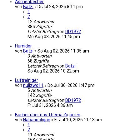
Aschenbecher
von
Batzi
»
Di Jul 28, 2026 8:11 pm
1
2
12
Antworten
385
Zugriffe
Letzter Beitrag
von
DD1972
Mo Aug 03, 2026 11:45 pm
Humidor
von
Batzi
»
So Aug 02, 2026 11:35 am
3
Antworten
68
Zugriffe
Letzter Beitrag
von
Batzi
So Aug 02, 2026 10:22 pm
Luftreiniger
von
nullzwo11
»
Do Jul 30, 2026 1:47 pm
5
Antworten
142
Zugriffe
Letzter Beitrag
von
DD1972
Fr Jul 31, 2026 4:36 am
Bücher über das Thema Zigarren
von
Habanooligan
»
Fr Jul 10, 2026 11:13 am
1
2
11
Antworten
4637
Zugriffe