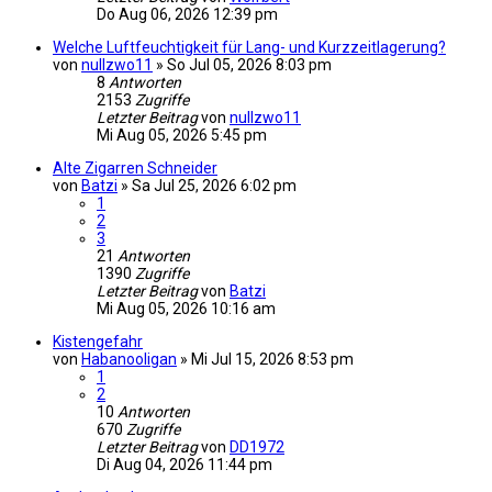
Do Aug 06, 2026 12:39 pm
Welche Luftfeuchtigkeit für Lang- und Kurzzeitlagerung?
von
nullzwo11
»
So Jul 05, 2026 8:03 pm
8
Antworten
2153
Zugriffe
Letzter Beitrag
von
nullzwo11
Mi Aug 05, 2026 5:45 pm
Alte Zigarren Schneider
von
Batzi
»
Sa Jul 25, 2026 6:02 pm
1
2
3
21
Antworten
1390
Zugriffe
Letzter Beitrag
von
Batzi
Mi Aug 05, 2026 10:16 am
Kistengefahr
von
Habanooligan
»
Mi Jul 15, 2026 8:53 pm
1
2
10
Antworten
670
Zugriffe
Letzter Beitrag
von
DD1972
Di Aug 04, 2026 11:44 pm