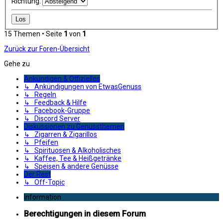
Richtung:
15 Themen • Seite
1
von
1
Zurück zur Foren-Übersicht
Gehe zu
Ankündigen & Offizielles
↳ Ankündigungen von EtwasGenuss
↳ Regeln
↳ Feedback & Hilfe
↳ Facebook-Gruppe
↳ Discord Server
Diskussionen zu Genussthemen
↳ Zigarren & Zigarillos
↳ Pfeifen
↳ Spirituosen & Alkoholisches
↳ Kaffee, Tee & Heißgetränke
↳ Speisen & andere Genüsse
Der Rest
↳ Off-Topic
Information
Berechtigungen in diesem Forum