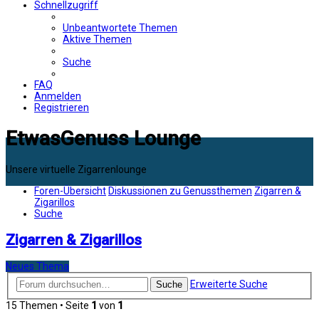
Schnellzugriff
Unbeantwortete Themen
Aktive Themen
Suche
FAQ
Anmelden
Registrieren
EtwasGenuss Lounge
Unsere virtuelle Zigarrenlounge
Foren-Übersicht
Diskussionen zu Genussthemen
Zigarren &
Zigarillos
Suche
Zigarren & Zigarillos
Neues Thema
Erweiterte Suche
Suche
15 Themen • Seite
1
von
1