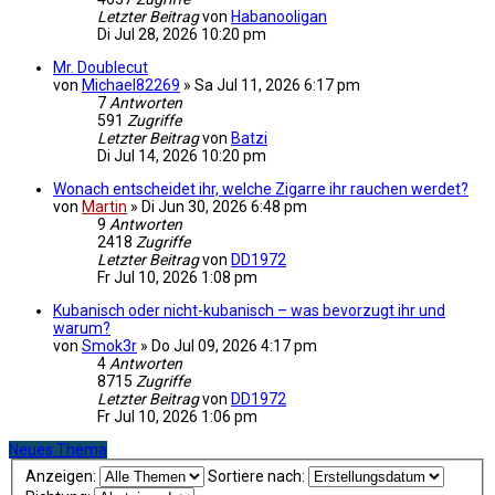
Letzter Beitrag
von
Habanooligan
Di Jul 28, 2026 10:20 pm
Mr. Doublecut
von
Michael82269
»
Sa Jul 11, 2026 6:17 pm
7
Antworten
591
Zugriffe
Letzter Beitrag
von
Batzi
Di Jul 14, 2026 10:20 pm
Wonach entscheidet ihr, welche Zigarre ihr rauchen werdet?
von
Martin
»
Di Jun 30, 2026 6:48 pm
9
Antworten
2418
Zugriffe
Letzter Beitrag
von
DD1972
Fr Jul 10, 2026 1:08 pm
Kubanisch oder nicht-kubanisch – was bevorzugt ihr und
warum?
von
Smok3r
»
Do Jul 09, 2026 4:17 pm
4
Antworten
8715
Zugriffe
Letzter Beitrag
von
DD1972
Fr Jul 10, 2026 1:06 pm
Neues Thema
Anzeigen:
Sortiere nach: