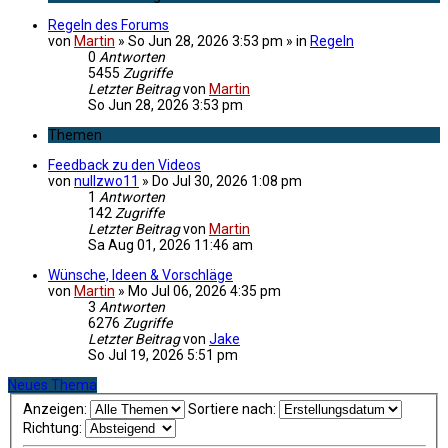
Regeln des Forums
von
Martin
»
So Jun 28, 2026 3:53 pm
» in
Regeln
0
Antworten
5455
Zugriffe
Letzter Beitrag
von
Martin
So Jun 28, 2026 3:53 pm
Themen
Feedback zu den Videos
von
nullzwo11
»
Do Jul 30, 2026 1:08 pm
1
Antworten
142
Zugriffe
Letzter Beitrag
von
Martin
Sa Aug 01, 2026 11:46 am
Wünsche, Ideen & Vorschläge
von
Martin
»
Mo Jul 06, 2026 4:35 pm
3
Antworten
6276
Zugriffe
Letzter Beitrag
von
Jake
So Jul 19, 2026 5:51 pm
Neues Thema
Anzeigen:
Sortiere nach:
Richtung: