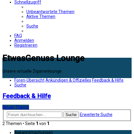
Schnellzugriff
Unbeantwortete Themen
Aktive Themen
Suche
FAQ
Anmelden
Registrieren
EtwasGenuss Lounge
Unsere virtuelle Zigarrenlounge
Foren-Übersicht
Ankündigen & Offizielles
Feedback & Hilfe
Suche
Feedback & Hilfe
Neues Thema
Erweiterte Suche
Suche
2 Themen • Seite
1
von
1
Bekanntmachungen