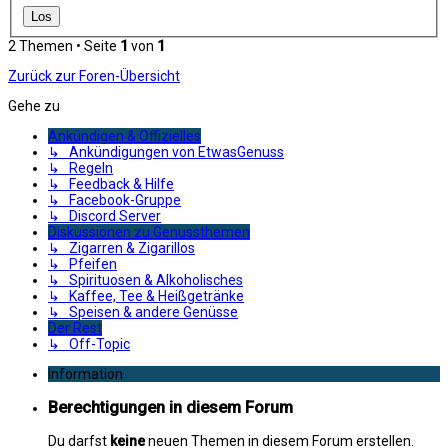
2 Themen • Seite
1
von
1
Zurück zur Foren-Übersicht
Gehe zu
Ankündigen & Offizielles
↳ Ankündigungen von EtwasGenuss
↳ Regeln
↳ Feedback & Hilfe
↳ Facebook-Gruppe
↳ Discord Server
Diskussionen zu Genussthemen
↳ Zigarren & Zigarillos
↳ Pfeifen
↳ Spirituosen & Alkoholisches
↳ Kaffee, Tee & Heißgetränke
↳ Speisen & andere Genüsse
Der Rest
↳ Off-Topic
Information
Berechtigungen in diesem Forum
Du darfst
keine
neuen Themen in diesem Forum erstellen.