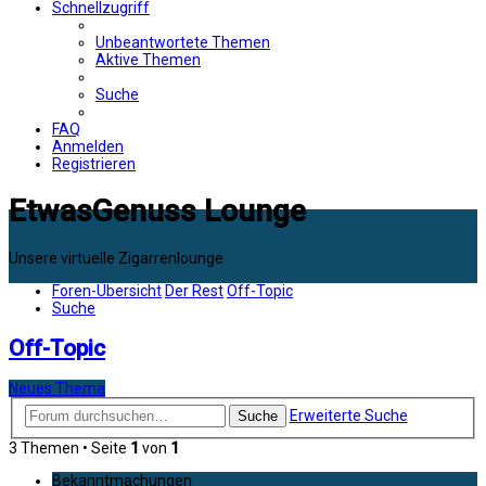
Schnellzugriff
Unbeantwortete Themen
Aktive Themen
Suche
FAQ
Anmelden
Registrieren
EtwasGenuss Lounge
Unsere virtuelle Zigarrenlounge
Foren-Übersicht
Der Rest
Off-Topic
Suche
Off-Topic
Neues Thema
Erweiterte Suche
Suche
3 Themen • Seite
1
von
1
Bekanntmachungen