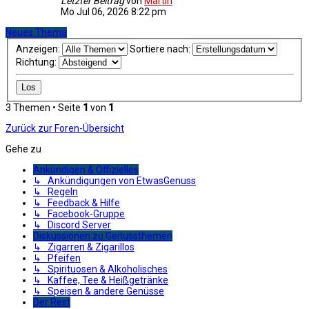
Letzter Beitrag
von
Martin
Mo Jul 06, 2026 8:22 pm
Neues Thema
Anzeigen:
Sortiere nach:
Richtung:
3 Themen • Seite
1
von
1
Zurück zur Foren-Übersicht
Gehe zu
Ankündigen & Offizielles
↳ Ankündigungen von EtwasGenuss
↳ Regeln
↳ Feedback & Hilfe
↳ Facebook-Gruppe
↳ Discord Server
Diskussionen zu Genussthemen
↳ Zigarren & Zigarillos
↳ Pfeifen
↳ Spirituosen & Alkoholisches
↳ Kaffee, Tee & Heißgetränke
↳ Speisen & andere Genüsse
Der Rest