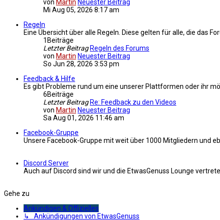
von
Martin
Neuester Beitrag
Mi Aug 05, 2026 8:17 am
Regeln
Eine Übersicht über alle Regeln. Diese gelten für alle, die das F
1
Beiträge
Letzter Beitrag
Regeln des Forums
von
Martin
Neuester Beitrag
So Jun 28, 2026 3:53 pm
Feedback & Hilfe
Es gibt Probleme rund um eine unserer Plattformen oder ihr m
6
Beiträge
Letzter Beitrag
Re: Feedback zu den Videos
von
Martin
Neuester Beitrag
Sa Aug 01, 2026 11:46 am
Facebook-Gruppe
Unsere Facebook-Gruppe mit weit über 1000 Mitgliedern und eb
Discord Server
Auch auf Discord sind wir und die EtwasGenuss Lounge vertret
Gehe zu
Ankündigen & Offizielles
↳ Ankündigungen von EtwasGenuss