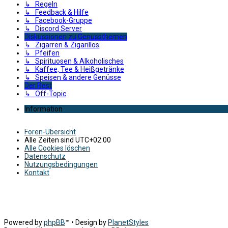
↳ Regeln
↳ Feedback & Hilfe
↳ Facebook-Gruppe
↳ Discord Server
Diskussionen zu Genussthemen
↳ Zigarren & Zigarillos
↳ Pfeifen
↳ Spirituosen & Alkoholisches
↳ Kaffee, Tee & Heißgetränke
↳ Speisen & andere Genüsse
Der Rest
↳ Off-Topic
Information
Foren-Übersicht
Alle Zeiten sind
UTC+02:00
Alle Cookies löschen
Datenschutz
Nutzungsbedingungen
Kontakt
Powered by
phpBB
™
• Design by
PlanetStyles