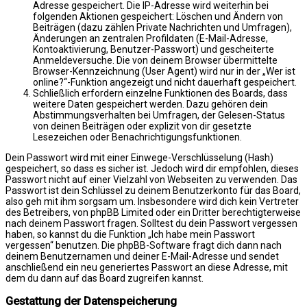
Adresse gespeichert. Die IP-Adresse wird weiterhin bei
folgenden Aktionen gespeichert: Löschen und Ändern von
Beiträgen (dazu zählen Private Nachrichten und Umfragen),
Änderungen an zentralen Profildaten (E-Mail-Adresse,
Kontoaktivierung, Benutzer-Passwort) und gescheiterte
Anmeldeversuche. Die von deinem Browser übermittelte
Browser-Kennzeichnung (User Agent) wird nur in der „Wer ist
online?“-Funktion angezeigt und nicht dauerhaft gespeichert.
Schließlich erfordern einzelne Funktionen des Boards, dass
weitere Daten gespeichert werden. Dazu gehören dein
Abstimmungsverhalten bei Umfragen, der Gelesen-Status
von deinen Beiträgen oder explizit von dir gesetzte
Lesezeichen oder Benachrichtigungsfunktionen.
Dein Passwort wird mit einer Einwege-Verschlüsselung (Hash)
gespeichert, so dass es sicher ist. Jedoch wird dir empfohlen, dieses
Passwort nicht auf einer Vielzahl von Webseiten zu verwenden. Das
Passwort ist dein Schlüssel zu deinem Benutzerkonto für das Board,
also geh mit ihm sorgsam um. Insbesondere wird dich kein Vertreter
des Betreibers, von phpBB Limited oder ein Dritter berechtigterweise
nach deinem Passwort fragen. Solltest du dein Passwort vergessen
haben, so kannst du die Funktion „Ich habe mein Passwort
vergessen“ benutzen. Die phpBB-Software fragt dich dann nach
deinem Benutzernamen und deiner E-Mail-Adresse und sendet
anschließend ein neu generiertes Passwort an diese Adresse, mit
dem du dann auf das Board zugreifen kannst.
Gestattung der Datenspeicherung